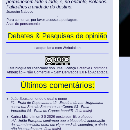
permanecem lado a lado, e, no entanto, isolados.
Falta-lhes a unidade do destino.
Joaquim Nabuco
.
Para comentar, por favor, acesse a postagem:
Asas do pensamento
Debates & Pesquisas de opinião
caoquefuma.com Webutation
Este blogue foi licenciado sob uma Licença
Creative Commons
Atribuição – Não Comercial – Sem Derivados 3.0 Não Adaptada
.
Últimos comentários:
João Sousa
on
onde e qual o nome
#1 - Praia de Copacabana#2 - Esquina da rua Uruguaiana
com a rua Sete de Setembro, no Centro.#3 - Praia
Vermelha.#4 - Praia de Copacabana#5...
(leia mais)
Karina Michelin
on
3 8 2026 oeste sem filtro pf pede
📌A União Europeia confirmou que o bloqueio à importação
de carne brasileira entra em vigor em 3 de setembro, e ainda
não há acordo para...
(leia mais)