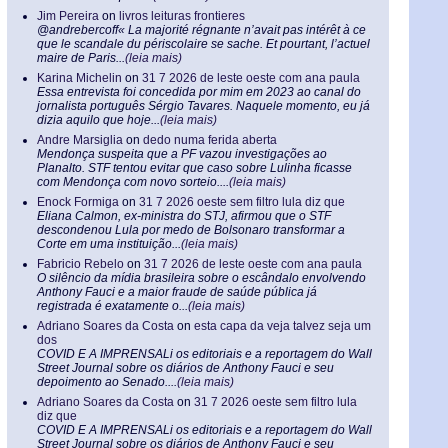
Jim Pereira
on
livros leituras frontieres
@andrebercoff« La majorité régnante n’avait pas intérêt à ce
que le scandale du périscolaire se sache. Et pourtant, l’actuel
maire de Paris...
(leia mais)
Karina Michelin
on
31 7 2026 de leste oeste com ana paula
Essa entrevista foi concedida por mim em 2023 ao canal do
jornalista português Sérgio Tavares. Naquele momento, eu já
dizia aquilo que hoje...
(leia mais)
Andre Marsiglia
on
dedo numa ferida aberta
Mendonça suspeita que a PF vazou investigações ao
Planalto. STF tentou evitar que caso sobre Lulinha ficasse
com Mendonça com novo sorteio....
(leia mais)
Enock Formiga
on
31 7 2026 oeste sem filtro lula diz que
Eliana Calmon, ex-ministra do STJ, afirmou que o STF
descondenou Lula por medo de Bolsonaro transformar a
Corte em uma instituição...
(leia mais)
Fabricio Rebelo
on
31 7 2026 de leste oeste com ana paula
O silêncio da mídia brasileira sobre o escândalo envolvendo
Anthony Fauci e a maior fraude de saúde pública já
registrada é exatamente o...
(leia mais)
Adriano Soares da Costa
on
esta capa da veja talvez seja um
dos
COVID E A IMPRENSALi os editoriais e a reportagem do Wall
Street Journal sobre os diários de Anthony Fauci e seu
depoimento ao Senado....
(leia mais)
Adriano Soares da Costa
on
31 7 2026 oeste sem filtro lula
diz que
COVID E A IMPRENSALi os editoriais e a reportagem do Wall
Street Journal sobre os diários de Anthony Fauci e seu