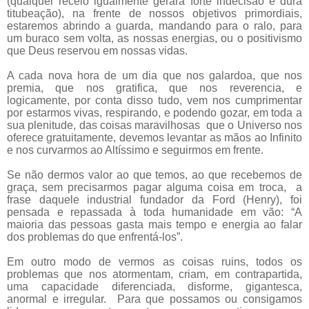
(qualquer receio igualmente gerará forte indecisão e dura
titubeação), na frente de nossos objetivos primordiais,
estaremos abrindo a guarda, mandando para o ralo, para
um buraco sem volta, as nossas energias, ou o positivismo
que Deus reservou em nossas vidas.
A cada nova hora de um dia que nos galardoa, que nos
premia, que nos gratifica, que nos reverencia, e
logicamente, por conta disso tudo, vem nos cumprimentar
por estarmos vivas, respirando, e podendo gozar, em toda a
sua plenitude, das coisas maravilhosas
que o Universo nos
oferece gratuitamente, devemos levantar as mãos ao Infinito
e nos curvarmos ao Altíssimo e seguirmos em frente.
Se não dermos valor ao que temos, ao que recebemos de
graça, sem precisarmos pagar alguma coisa em troca,
a
frase daquele industrial fundador da Ford (Henry), foi
pensada e repassada à toda humanidade em vão: “A
maioria das pessoas gasta mais tempo e energia ao falar
dos problemas do que enfrentá-los”.
Em outro modo de vermos as coisas ruins, todos os
problemas que nos atormentam, criam, em contrapartida,
uma capacidade diferenciada, disforme, gigantesca,
anormal e irregular.
Para que possamos ou consigamos