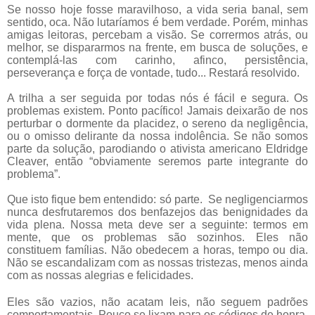
Se nosso hoje fosse maravilhoso, a vida seria banal, sem
sentido, oca. Não lutaríamos é bem verdade. Porém, minhas
amigas leitoras, percebam a visão. Se corrermos atrás, ou
melhor, se dispararmos na frente, em busca de soluções, e
contemplá-las com carinho, afinco, persistência,
perseverança e força de vontade, tudo... Restará resolvido.
A trilha a ser seguida por todas nós é fácil e segura. Os
problemas existem. Ponto pacífico! Jamais deixarão de nos
perturbar o dormente da placidez, o sereno da negligência,
ou o omisso delirante da nossa indolência. Se não somos
parte da solução, parodiando o ativista americano Eldridge
Cleaver, então “obviamente seremos parte integrante do
problema”.
Que isto fique bem entendido: só parte.
Se negligenciarmos
nunca desfrutaremos dos benfazejos das benignidades da
vida plena. Nossa meta deve ser a seguinte: termos em
mente, que os problemas são sozinhos. Eles não
constituem famílias. Não obedecem a horas, tempo ou dia.
Não se escandalizam com as nossas tristezas, menos ainda
com as nossas alegrias e felicidades.
Eles são vazios, não acatam leis, não seguem padrões
comportamentais. Pouco se lixam para os códigos de honra.