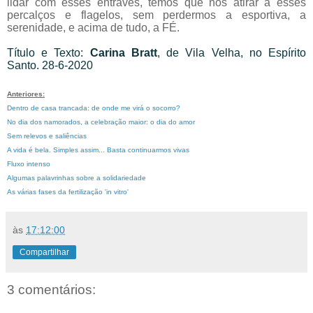
lidar com esses entraves, temos que nos atirar a esses
percalços e flagelos, sem perdermos a esportiva, a
serenidade, e acima de tudo, a FÉ.
Título e Texto:
Carina Bratt
, de Vila Velha, no Espírito
Santo. 28-6-2020
Anteriores:
Dentro de casa trancada: de onde me virá o socorro?
No dia dos namorados, a celebração maior: o dia do amor
Sem relevos e saliências
A vida é bela. Simples assim... Basta continuarmos vivas
Fluxo intenso
Algumas palavrinhas sobre a solidariedade
As várias fases da fertilização 'in vitro'
às
17:12:00
Compartilhar
3 comentários: