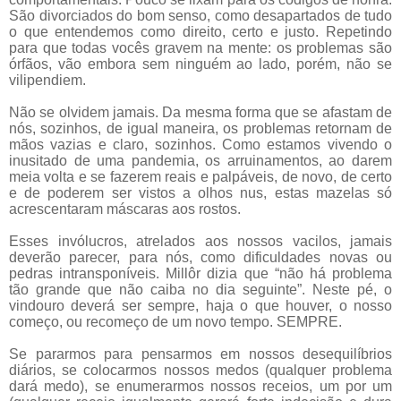
São divorciados do bom senso, como desapartados de tudo
o que entendemos como direito, certo e justo. Repetindo
para que todas vocês gravem na mente: os problemas são
órfãos, vão embora sem ninguém ao lado, porém, não se
vilipendiem.
Não se olvidem jamais. Da mesma forma que se afastam de
nós, sozinhos, de igual maneira, os problemas retornam de
mãos vazias e claro, sozinhos. Como estamos vivendo o
inusitado de uma pandemia, os arruinamentos, ao darem
meia volta e se fazerem reais e palpáveis, de novo, de certo
e de poderem ser vistos a olhos nus, estas mazelas só
acrescentaram máscaras aos rostos.
Esses invólucros, atrelados aos nossos vacilos, jamais
deverão parecer, para nós, como dificuldades novas ou
pedras intransponíveis. Millôr dizia que “não há problema
tão grande que não caiba no dia seguinte”. Neste pé, o
vindouro deverá ser sempre, haja o que houver, o nosso
começo, ou recomeço de um novo tempo. SEMPRE.
Se pararmos para pensarmos em nossos desequilíbrios
diários, se colocarmos nossos medos (qualquer problema
dará medo), se enumerarmos nossos receios, um por um