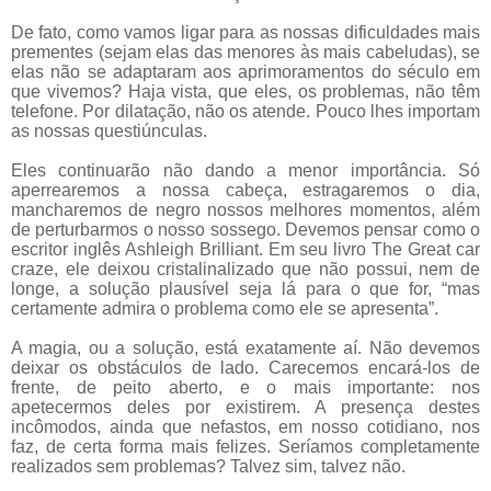
De fato, como vamos ligar para as nossas dificuldades mais
prementes (sejam elas das menores às mais cabeludas), se
elas não se adaptaram aos aprimoramentos do século em
que vivemos? Haja vista, que eles, os problemas, não têm
telefone. Por dilatação, não os atende. Pouco lhes importam
as nossas questiúnculas.
Eles continuarão não dando a menor importância. Só
aperrearemos a nossa cabeça, estragaremos o dia,
mancharemos de negro nossos melhores momentos, além
de perturbarmos o nosso sossego. Devemos pensar como o
escritor inglês Ashleigh Brilliant. Em seu livro The Great car
craze, ele deixou cristalinalizado que não possui, nem de
longe, a solução plausível seja lá para o que for, “mas
certamente admira o problema como ele se apresenta”.
A magia, ou a solução, está exatamente aí. Não devemos
deixar os obstáculos de lado. Carecemos encará-los de
frente, de peito aberto, e o mais importante: nos
apetecermos deles por existirem. A presença destes
incômodos, ainda que nefastos, em nosso cotidiano, nos
faz, de certa forma mais felizes. Seríamos completamente
realizados sem problemas? Talvez sim, talvez não.