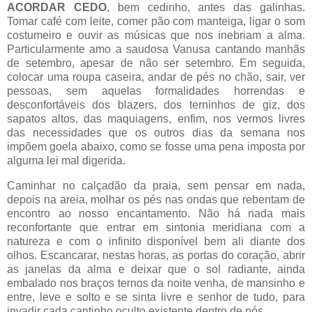
ACORDAR CEDO
, bem cedinho, antes das galinhas.
Tomar café com leite, comer pão com manteiga, ligar o som
costumeiro e ouvir as músicas que nos inebriam a alma.
Particularmente amo a saudosa Vanusa cantando manhãs
de setembro, apesar de não ser setembro. Em seguida,
colocar uma roupa caseira, andar de pés no chão, sair, ver
pessoas, sem aquelas formalidades horrendas e
desconfortáveis dos blazers, dos terninhos de giz, dos
sapatos altos, das maquiagens, enfim, nos vermos livres
das necessidades que os outros dias da semana nos
impõem goela abaixo, como se fosse uma pena imposta por
alguma lei mal digerida.
Caminhar no calçadão da praia, sem pensar em nada,
depois na areia, molhar os pés nas ondas que rebentam de
encontro ao nosso encantamento. Não há nada mais
reconfortante que entrar em sintonia meridiana com a
natureza e com o infinito disponível bem ali diante dos
olhos. Escancarar, nestas horas, as portas do coração, abrir
as janelas da alma e deixar que o sol radiante, ainda
embalado nos braços ternos da noite venha, de mansinho e
entre, leve e solto e se sinta livre e senhor de tudo, para
invadir cada cantinho oculto existente dentro de nós.