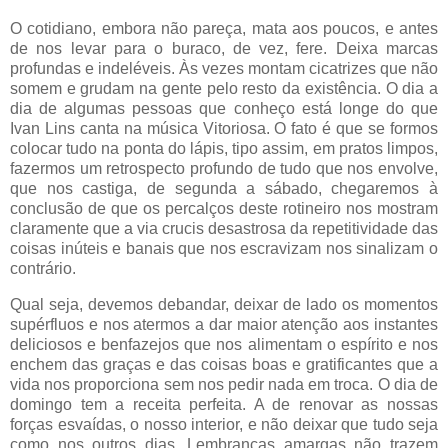
O cotidiano, embora não pareça, mata aos poucos, e antes
de nos levar para o buraco, de vez, fere. Deixa marcas
profundas e indeléveis. Às vezes montam cicatrizes que não
somem e grudam na gente pelo resto da existência. O dia a
dia de algumas pessoas que conheço está longe do que
Ivan Lins canta na música Vitoriosa. O fato é que se formos
colocar tudo na ponta do lápis, tipo assim, em pratos limpos,
fazermos um retrospecto profundo de tudo que nos envolve,
que nos castiga, de segunda a sábado, chegaremos à
conclusão de que os percalços deste rotineiro nos mostram
claramente que a via crucis desastrosa da repetitividade das
coisas inúteis e banais que nos escravizam nos sinalizam o
contrário.
Qual seja, devemos debandar, deixar de lado os momentos
supérfluos e nos atermos a dar maior atenção aos instantes
deliciosos e benfazejos que nos alimentam o espírito e nos
enchem das graças e das coisas boas e gratificantes que a
vida nos proporciona sem nos pedir nada em troca. O dia de
domingo tem a receita perfeita. A de renovar as nossas
forças esvaídas, o nosso interior, e não deixar que tudo seja
como nos outros dias. Lembranças amargas não trazem