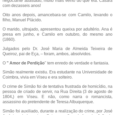
negociante abastado, muito mais velho do que ela. Casara
com dezasseis anos!
Oito anos depois, amancebara-se com Camilo, levando o
filho, Manuel Plácido.
O marido, ultrajado, apresentou queixa por adultério. Ana é
presa em junho, e Camilo em outubro, do mesmo ano
(1860).
Julgados pelo Dr. José Maria de Almeida Teixeira de
Queiroz, pai de Eça, – foram, ambos, absolvidos.
O
" Amor de Perdição
" tem enredo de verdade e fantasia.
Simão realmente existiu. Era estudante na Universidade de
Coimbra, vivia em Viseu e era solteiro.
O crime de Simão foi de tentativa frustrada de homicídio, na
pessoa de criado de servir, na Rua Direita (3 de agosto de
1804,) em Viseu. E não, como narra o romancista,
assassino do pretendente de Teresa Albuquerque.
Simão foi auxiliado, durante a realização do crime, por José