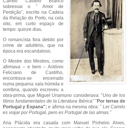
Camilo Castelo Branco
sobressai o " Amor de
Perdição", escrito na Cadeia
da Relação do Porto, na cela
oito, em curto espaço de
tempo: quinze dias.
O romancista fora detido por
crime de adultério, que na
época era escandaloso.
O Mestre dos Mestres, como
afirmava – e bem – António
Feliciano de Castilho,
encontrava-se encerrado
numa pequena sala húmida e
sombria, quando escreveu a
obra-prima, que Miguel Unamuno considerava: "
Uno de los
libros fundamentales de la Literatura Ibérica"
"
Por terras de
Portugal y Espana";
e afirma na mesma obra:
" Ler Camilo
es viajar por Portugal, pero es Portugal de las almas."
Ana Plácida era casada com Manuel Pinheiro Alves,