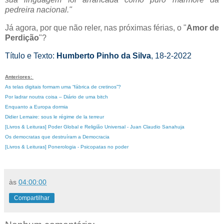
pedreira nacional."
Já agora, por que não reler, nas próximas férias, o "
Amor de
Perdição
"?
Título e Texto:
Humberto Pinho da Silva
, 18-2-2022
Anteriores:
As telas digitais formam uma “fábrica de cretinos”?
Por ladrar noutra coisa – Diário de uma bitch
Enquanto a Europa dormia
Didier Lemaire: sous le régime de la terreur
[Livros & Leituras] Poder Global e Religião Universal - Juan Claudio Sanahuja
Os democratas que destruíram a Democracia
[Livros & Leituras] Ponerologia - Psicopatas no poder
às
04:00:00
Compartilhar