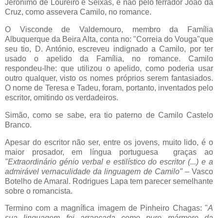
Jerónimo de Loureiro e Seixas, e não pelo ferrador João da
Cruz, como assevera Camilo, no romance.
O Visconde de Valdemouro, membro da Família
Albuquerque da Beira Alta, conta no: "Correia do Vouga"que
seu tio, D. António, escreveu indignado a Camilo, por ter
usado o apelido da Família, no romance. Camilo
respondeu-lhe: que utilizou o apelido, como poderia usar
outro qualquer, visto os nomes próprios serem fantasiados.
O nome de Teresa e Tadeu, foram, portanto, inventados pelo
escritor, omitindo os verdadeiros.
Simão, como se sabe, era tio paterno de Camilo Castelo
Branco.
Apesar do escritor não ser, entre os jovens, muito lido, é o
maior prosador, em língua portuguesa
graças ao
"Extraordinário génio verbal e estilístico do escritor (...) e a
admirável vernaculidade da linguagem de Camilo"
– Vasco
Botelho de Amaral. Rodrigues Lapa tem parecer semelhante
sobre o romancista.
Termino com a magnífica imagem de Pinheiro Chagas: "
A
sua linguagem foi arrancada como puro mármore da