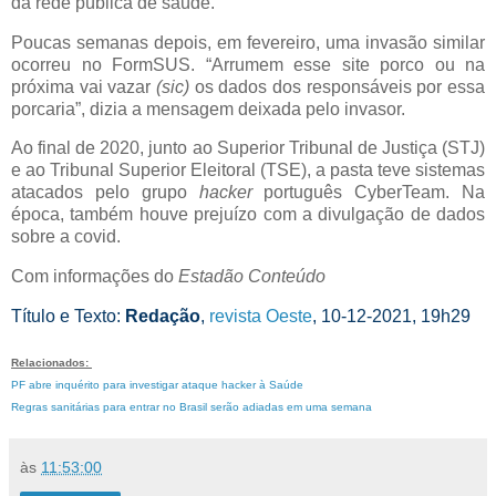
da rede pública de saúde.
Poucas semanas depois, em fevereiro, uma invasão similar
ocorreu no FormSUS. “Arrumem esse site porco ou na
próxima vai vazar
(sic)
os dados dos responsáveis por essa
porcaria”, dizia a mensagem deixada pelo invasor.
Ao final de 2020, junto ao Superior Tribunal de Justiça (STJ)
e ao Tribunal Superior Eleitoral (TSE), a pasta teve sistemas
atacados pelo grupo
hacker
português CyberTeam. Na
época, também houve prejuízo com a divulgação de dados
sobre a covid.
Com informações do
Estadão Conteúdo
Título e Texto:
Redação
,
revista Oeste
, 10-12-2021, 19h29
Relacionados:
PF abre inquérito para investigar ataque hacker à Saúde
Regras sanitárias para entrar no Brasil serão adiadas em uma semana
às
11:53:00