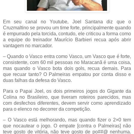
Em seu canal no Youtube, Joel Santana diz que o
Cruzmaltino se provou um time forte, principalmente quando
é empurrado pela torcida, contudo, ele criticou a forma como
a equipe do treinador Maurício Barbieri recua após abrir
vantagem no marcador.
– Quando o Vasco entra como Vasco, um Vasco que é forte,
consistente, com 60 mil pessoas no Maracanã é uma coisa,
mas quando o Vasco bota dois gols, recua demais. Para
que recuar tanto? O Palmeiras empatou por conta disso e
duas falhas da defesa do Vasco.
Para o Papai Joel, os dois primeiros jogos do Gigante da
Colina no Brasileiro, que tiveram roteiros parecidos, mas
com desfechos diferentes, devem servir como aprendizado
para o elenco no decorrer da competição.
– O Vasco está melhorando, mas quando fizer o 2×0 tem
que nocautear o jogo. O empate [contra o Palmeiras] não
teve gosto de vitória, não teve gosto de po##@ nenhuma.