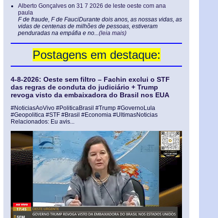
Alberto Gonçalves
on
31 7 2026 de leste oeste com ana
paula
F de fraude, F de FauciDurante dois anos, as nossas vidas, as
vidas de centenas de milhões de pessoas, estiveram
penduradas na empáfia e no...
(leia mais)
Postagens em destaque:
4-8-2026: Oeste sem filtro – Fachin exclui o STF
das regras de conduta do judiciário + Trump
revoga visto da embaixadora do Brasil nos EUA
#NoticiasAoVivo #PoliticaBrasil #Trump #GovernoLula
#Geopolitica #STF #Brasil #Economia #UltimasNoticias
Relacionados: Eu avis...