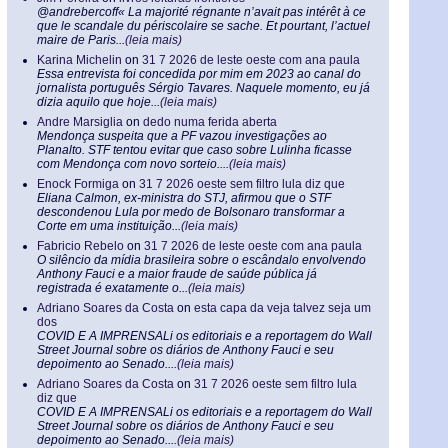
@andrebercoff« La majorité régnante n’avait pas intérêt à ce
que le scandale du périscolaire se sache. Et pourtant, l’actuel
maire de Paris...
(leia mais)
Karina Michelin
on
31 7 2026 de leste oeste com ana paula
Essa entrevista foi concedida por mim em 2023 ao canal do
jornalista português Sérgio Tavares. Naquele momento, eu já
dizia aquilo que hoje...
(leia mais)
Andre Marsiglia
on
dedo numa ferida aberta
Mendonça suspeita que a PF vazou investigações ao
Planalto. STF tentou evitar que caso sobre Lulinha ficasse
com Mendonça com novo sorteio....
(leia mais)
Enock Formiga
on
31 7 2026 oeste sem filtro lula diz que
Eliana Calmon, ex-ministra do STJ, afirmou que o STF
descondenou Lula por medo de Bolsonaro transformar a
Corte em uma instituição...
(leia mais)
Fabricio Rebelo
on
31 7 2026 de leste oeste com ana paula
O silêncio da mídia brasileira sobre o escândalo envolvendo
Anthony Fauci e a maior fraude de saúde pública já
registrada é exatamente o...
(leia mais)
Adriano Soares da Costa
on
esta capa da veja talvez seja um
dos
COVID E A IMPRENSALi os editoriais e a reportagem do Wall
Street Journal sobre os diários de Anthony Fauci e seu
depoimento ao Senado....
(leia mais)
Adriano Soares da Costa
on
31 7 2026 oeste sem filtro lula
diz que
COVID E A IMPRENSALi os editoriais e a reportagem do Wall
Street Journal sobre os diários de Anthony Fauci e seu
depoimento ao Senado....
(leia mais)