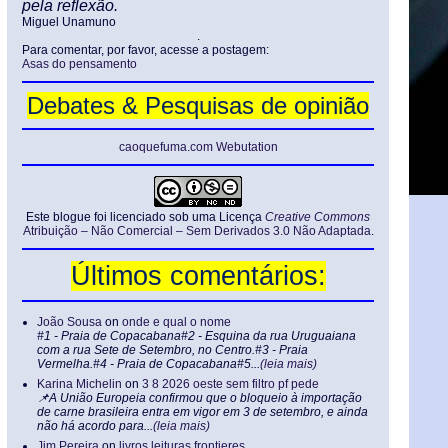
pela reflexão.
Miguel Unamuno
.
Para comentar, por favor, acesse a postagem:
Asas do pensamento
Debates & Pesquisas de opinião
caoquefuma.com Webutation
Este blogue foi licenciado sob uma Licença
Creative Commons
Atribuição – Não Comercial – Sem Derivados 3.0 Não Adaptada
.
Últimos comentários:
João Sousa
on
onde e qual o nome
#1 - Praia de Copacabana#2 - Esquina da rua Uruguaiana
com a rua Sete de Setembro, no Centro.#3 - Praia
Vermelha.#4 - Praia de Copacabana#5...
(leia mais)
Karina Michelin
on
3 8 2026 oeste sem filtro pf pede
📌A União Europeia confirmou que o bloqueio à importação
de carne brasileira entra em vigor em 3 de setembro, e ainda
não há acordo para...
(leia mais)
Jim Pereira
on
livros leituras frontieres