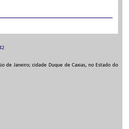
:42
Rio de Janeiro; cidade Duque de Caxias, no Estado do