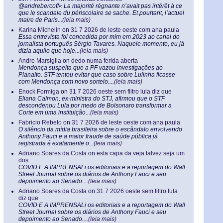
@andrebercoff« La majorité régnante n’avait pas intérêt à ce
que le scandale du périscolaire se sache. Et pourtant, l’actuel
maire de Paris...
(leia mais)
Karina Michelin
on
31 7 2026 de leste oeste com ana paula
Essa entrevista foi concedida por mim em 2023 ao canal do
jornalista português Sérgio Tavares. Naquele momento, eu já
dizia aquilo que hoje...
(leia mais)
Andre Marsiglia
on
dedo numa ferida aberta
Mendonça suspeita que a PF vazou investigações ao
Planalto. STF tentou evitar que caso sobre Lulinha ficasse
com Mendonça com novo sorteio....
(leia mais)
Enock Formiga
on
31 7 2026 oeste sem filtro lula diz que
Eliana Calmon, ex-ministra do STJ, afirmou que o STF
descondenou Lula por medo de Bolsonaro transformar a
Corte em uma instituição...
(leia mais)
Fabricio Rebelo
on
31 7 2026 de leste oeste com ana paula
O silêncio da mídia brasileira sobre o escândalo envolvendo
Anthony Fauci e a maior fraude de saúde pública já
registrada é exatamente o...
(leia mais)
Adriano Soares da Costa
on
esta capa da veja talvez seja um
dos
COVID E A IMPRENSALi os editoriais e a reportagem do Wall
Street Journal sobre os diários de Anthony Fauci e seu
depoimento ao Senado....
(leia mais)
Adriano Soares da Costa
on
31 7 2026 oeste sem filtro lula
diz que
COVID E A IMPRENSALi os editoriais e a reportagem do Wall
Street Journal sobre os diários de Anthony Fauci e seu
depoimento ao Senado....
(leia mais)