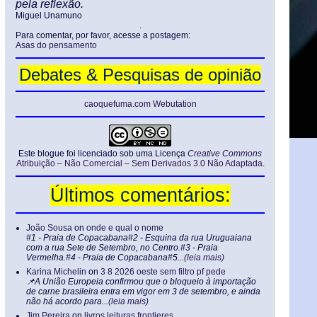
pela reflexão.
Miguel Unamuno
.
Para comentar, por favor, acesse a postagem:
Asas do pensamento
Debates & Pesquisas de opinião
caoquefuma.com Webutation
Este blogue foi licenciado sob uma Licença
Creative Commons
Atribuição – Não Comercial – Sem Derivados 3.0 Não Adaptada
.
Últimos comentários:
João Sousa
on
onde e qual o nome
#1 - Praia de Copacabana#2 - Esquina da rua Uruguaiana
com a rua Sete de Setembro, no Centro.#3 - Praia
Vermelha.#4 - Praia de Copacabana#5...
(leia mais)
Karina Michelin
on
3 8 2026 oeste sem filtro pf pede
📌A União Europeia confirmou que o bloqueio à importação
de carne brasileira entra em vigor em 3 de setembro, e ainda
não há acordo para...
(leia mais)
Jim Pereira
on
livros leituras frontieres