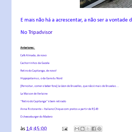
E mais não há a acrescentar, a não ser a vontade d
No
Tripadvisor
Anteriores:
Café Almada, de novo
Cachorrinhos da Gazela
Retiro do Capitanga, de novo!
Hippopotamus, o da Gare du Nord
[Pernoitar, comer e beber fora] Le Léon de Bruxelles, que não é mais de Bruxelas…
La Maison de Verlaine
“Retiro do Capitanga” é bem retirado
Anna Ristorante – Italiano Chique com pratos a partir de R$ 49
O cheeseburger do Madero
às
14:45:00