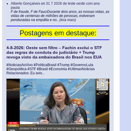
Alberto Gonçalves
on
31 7 2026 de leste oeste com ana
paula
F de fraude, F de FauciDurante dois anos, as nossas vidas, as
vidas de centenas de milhões de pessoas, estiveram
penduradas na empáfia e no...
(leia mais)
Postagens em destaque:
4-8-2026: Oeste sem filtro – Fachin exclui o STF
das regras de conduta do judiciário + Trump
revoga visto da embaixadora do Brasil nos EUA
#NoticiasAoVivo #PoliticaBrasil #Trump #GovernoLula
#Geopolitica #STF #Brasil #Economia #UltimasNoticias
Relacionados: Eu avis...