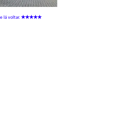
e lá voltar.
✭✭✭✭✭