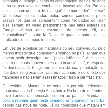
combater o inimigo – como os colaboracionistas de 80 anos
atrás se recusavam a combater o invasor alemão. Em vez
disso, acham que têm de “dialogar”, “compreender”, “tolerar”.
Consideram-se culpados pelos crimes cometidos pelos
assassinos que se apresentam como “soldados do Islã”;
eles seriam, na visão predominante nas altas esferas da
França, vítimas das cruzadas do século XII, do
“colonialismo” e sabe lá Deus de quantos outros delitos
praticados em tempos remotos.
Em vez de expulsar os marginais do seu convívio, ou pelo
menos impedir que continuem entrando no país, acham que
devem pedir desculpas aos “povos islâmicos”. Agir assim,
dizem os atuais “governantes de circunstância”, é respeitar
“a democracia”. E agir em defesa da sua população, da
liberdade religiosa, dos valores nacionais e do direito dos
franceses a não serem assassinados? Isso é ser “fascista”.
O presidente Macron e os seus amigos são defensores
apaixonados da Floresta Amazônica. Na hora de defender o
povo francês da opressão, cedem ao pânico. Mandam a
polícia reprimir quem está tomando uma cervejinha no bar
depois das nove da noite. Já os homicidas que matam em