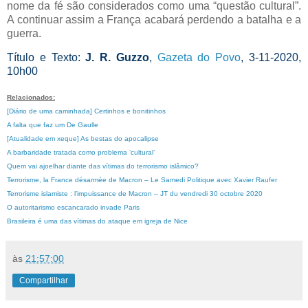
nome da fé são considerados como uma “questão cultural”.
A continuar assim a França acabará perdendo a batalha e a
guerra.
Título e Texto:
J. R. Guzzo
,
Gazeta do Povo
, 3-11-2020,
10h00
Relacionados:
[Diário de uma caminhada] Certinhos e bonitinhos
A falta que faz um De Gaulle
[Atualidade em xeque] As bestas do apocalipse
A barbaridade tratada como problema ‘cultural’
Quem vai ajoelhar diante das vítimas do terrorismo islâmico?
Terrorisme, la France désarmée de Macron – Le Samedi Politique avec Xavier Raufer
Terrorisme islamiste : l’impuissance de Macron – JT du vendredi 30 octobre 2020
O autoritarismo escancarado invade Paris
Brasileira é uma das vítimas do ataque em igreja de Nice
às
21:57:00
Compartilhar