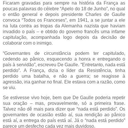
Ficaram gravadas para sempre na história da França as
poucas palavras do célebre “Apelo do 18 de Junho”, no qual
o então general e depois presidente Charles de Gaulle
convoca “Todos os Franceses”, em 1941, a se juntar a ele
na luta contra as tropas da Alemanha nazista que haviam
invadido o país – e obtido do governo francês uma infame
capitulação, acompanhada logo depois da decisão de
colaborar com o inimigo.
“Governantes de circunstância podem ter capitulado,
cedendo ao pânico, esquecendo a honra e entregando o
país à servidão”, escreveu De Gaulle. “Entretanto, nada está
perdido”. A França, dizia o líder da Resistência, tinha
perdido uma batalha, e não a guerra; se reagisse à
agressão, iria ganhar no final. Ele estava com a razão, como
se viu.
Se estivesse vivo hoje, bem que De Gaulle poderia repetir
sua oração – mas, provavelmente, só a primeira frase.
Talvez não dê mais para dizer que “nada está perdido”. Os
governantes de ocasião estão aí, sua rendição ao pânico
está aí, a entrega do país está aí. Já o “nada está perdido”
parece um desfecho cada vez mais duvidoso.