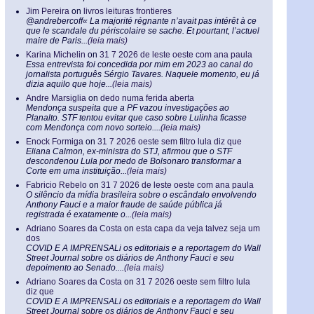
Jim Pereira
on
livros leituras frontieres
@andrebercoff« La majorité régnante n’avait pas intérêt à ce
que le scandale du périscolaire se sache. Et pourtant, l’actuel
maire de Paris...
(leia mais)
Karina Michelin
on
31 7 2026 de leste oeste com ana paula
Essa entrevista foi concedida por mim em 2023 ao canal do
jornalista português Sérgio Tavares. Naquele momento, eu já
dizia aquilo que hoje...
(leia mais)
Andre Marsiglia
on
dedo numa ferida aberta
Mendonça suspeita que a PF vazou investigações ao
Planalto. STF tentou evitar que caso sobre Lulinha ficasse
com Mendonça com novo sorteio....
(leia mais)
Enock Formiga
on
31 7 2026 oeste sem filtro lula diz que
Eliana Calmon, ex-ministra do STJ, afirmou que o STF
descondenou Lula por medo de Bolsonaro transformar a
Corte em uma instituição...
(leia mais)
Fabricio Rebelo
on
31 7 2026 de leste oeste com ana paula
O silêncio da mídia brasileira sobre o escândalo envolvendo
Anthony Fauci e a maior fraude de saúde pública já
registrada é exatamente o...
(leia mais)
Adriano Soares da Costa
on
esta capa da veja talvez seja um
dos
COVID E A IMPRENSALi os editoriais e a reportagem do Wall
Street Journal sobre os diários de Anthony Fauci e seu
depoimento ao Senado....
(leia mais)
Adriano Soares da Costa
on
31 7 2026 oeste sem filtro lula
diz que
COVID E A IMPRENSALi os editoriais e a reportagem do Wall
Street Journal sobre os diários de Anthony Fauci e seu