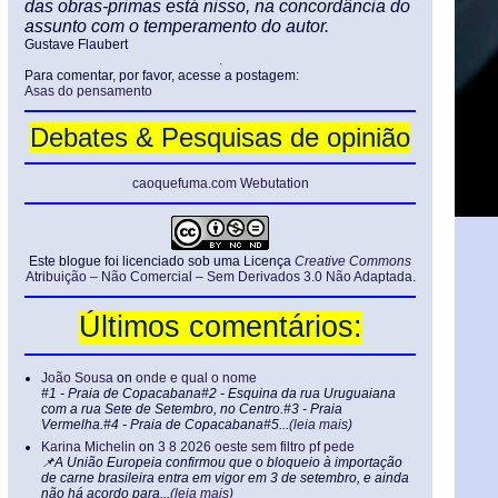
das obras-primas está nisso, na concordância do
assunto com o temperamento do autor.
Gustave Flaubert
.
Para comentar, por favor, acesse a postagem:
Asas do pensamento
Debates & Pesquisas de opinião
caoquefuma.com Webutation
Este blogue foi licenciado sob uma Licença
Creative Commons
Atribuição – Não Comercial – Sem Derivados 3.0 Não Adaptada
.
Últimos comentários:
João Sousa
on
onde e qual o nome
#1 - Praia de Copacabana#2 - Esquina da rua Uruguaiana
com a rua Sete de Setembro, no Centro.#3 - Praia
Vermelha.#4 - Praia de Copacabana#5...
(leia mais)
Karina Michelin
on
3 8 2026 oeste sem filtro pf pede
📌A União Europeia confirmou que o bloqueio à importação
de carne brasileira entra em vigor em 3 de setembro, e ainda
não há acordo para...
(leia mais)