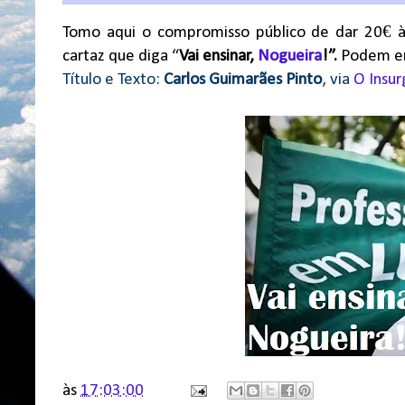
Tomo aqui o compromisso público de dar 20€ à
cartaz que diga “
Vai ensinar,
Nogueira
!”.
Podem env
Título e Texto:
Carlos Guimarães Pinto
, via
O Insu
às
17:03:00