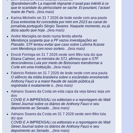
@andrebercoff« La majorité régnante n’avait pas intérêt à ce
que le scandale du périscolaire se sache. Et pourtant, l’actuel
maire de Paris...
(leia mais)
Karina Michelin
on
31 7 2026 de leste oeste com ana paula
Essa entrevista foi concedida por mim em 2023 ao canal do
jornalista português Sérgio Tavares. Naquele momento, eu já
dizia aquilo que hoje...
(leia mais)
Andre Marsiglia
on
dedo numa ferida aberta
Mendonça suspeita que a PF vazou investigações ao
Planalto. STF tentou evitar que caso sobre Lulinha ficasse
com Mendonça com novo sorteio....
(leia mais)
Enock Formiga
on
31 7 2026 oeste sem filtro lula diz que
Eliana Calmon, ex-ministra do STJ, afirmou que o STF
descondenou Lula por medo de Bolsonaro transformar a
Corte em uma instituição...
(leia mais)
Fabricio Rebelo
on
31 7 2026 de leste oeste com ana paula
O silêncio da mídia brasileira sobre o escândalo envolvendo
Anthony Fauci e a maior fraude de saúde pública já
registrada é exatamente o...
(leia mais)
Adriano Soares da Costa
on
esta capa da veja talvez seja um
dos
COVID E A IMPRENSALi os editoriais e a reportagem do Wall
Street Journal sobre os diários de Anthony Fauci e seu
depoimento ao Senado....
(leia mais)
Adriano Soares da Costa
on
31 7 2026 oeste sem filtro lula
diz que
COVID E A IMPRENSALi os editoriais e a reportagem do Wall
Street Journal sobre os diários de Anthony Fauci e seu
depoimento ao Senado....
(leia mais)