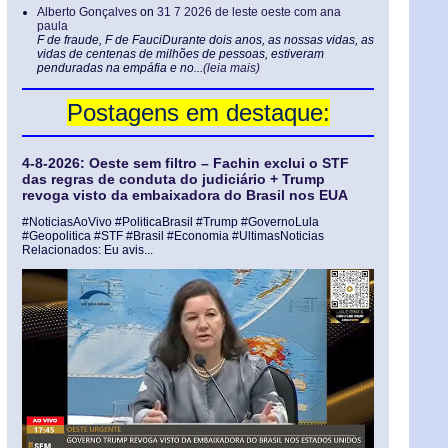
Alberto Gonçalves
on
31 7 2026 de leste oeste com ana
paula
F de fraude, F de FauciDurante dois anos, as nossas vidas, as
vidas de centenas de milhões de pessoas, estiveram
penduradas na empáfia e no...
(leia mais)
Postagens em destaque:
4-8-2026: Oeste sem filtro – Fachin exclui o STF
das regras de conduta do judiciário + Trump
revoga visto da embaixadora do Brasil nos EUA
#NoticiasAoVivo #PoliticaBrasil #Trump #GovernoLula
#Geopolitica #STF #Brasil #Economia #UltimasNoticias
Relacionados: Eu avis...