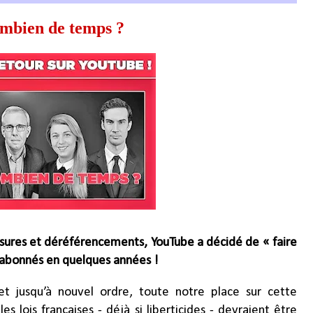
ombien de temps ?
sures et déréférencements, YouTube a décidé de « faire
d’abonnés en quelques années !
et jusqu’à nouvel ordre, toute notre place sur cette
 lois françaises - déjà si liberticides - devraient être