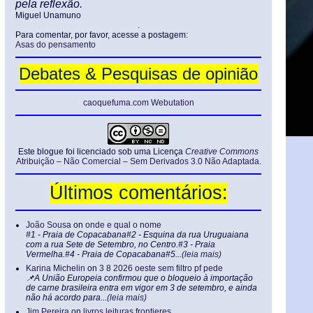
pela reflexão.
Miguel Unamuno
.
Para comentar, por favor, acesse a postagem:
Asas do pensamento
Debates & Pesquisas de opinião
caoquefuma.com Webutation
Este blogue foi licenciado sob uma Licença
Creative Commons
Atribuição – Não Comercial – Sem Derivados 3.0 Não Adaptada
.
Últimos comentários:
João Sousa
on
onde e qual o nome
#1 - Praia de Copacabana#2 - Esquina da rua Uruguaiana
com a rua Sete de Setembro, no Centro.#3 - Praia
Vermelha.#4 - Praia de Copacabana#5...
(leia mais)
Karina Michelin
on
3 8 2026 oeste sem filtro pf pede
📌A União Europeia confirmou que o bloqueio à importação
de carne brasileira entra em vigor em 3 de setembro, e ainda
não há acordo para...
(leia mais)
Jim Pereira
on
livros leituras frontieres