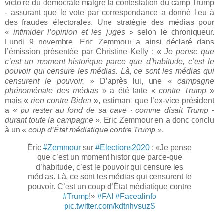
victoire du démocrate malgré la contestation du camp Trump
- assurant que le vote par correspondance a donné lieu à
des fraudes électorales. Une stratégie des médias pour
«
intimider l’opinion et les juges
» selon le chroniqueur.
Lundi 9 novembre, Eric Zemmour a ainsi déclaré dans
l’émission présentée par Christine Kelly : «
Je pense que
c’est un moment historique parce que d’habitude, c’est le
pouvoir qui censure les médias. Là, ce sont les médias qui
censurent le pouvoir.
» D’après lui, une «
campagne
phénoménale des médias
» a été faite «
contre Trump
»
mais «
rien contre Biden
», estimant que l’ex-vice président
a «
pu rester au fond de sa cave - comme disait Trump -
durant toute la campagne
». Eric Zemmour en a donc conclu
à un «
coup d’État médiatique contre Trump
».
Éric
#Zemmour
sur
#Elections2020
: «Je pense
que c’est un moment historique parce-que
d’habitude, c’est le pouvoir qui censure les
médias. Là, ce sont les médias qui censurent le
pouvoir. C’est un coup d’État médiatique contre
#Trump
!»
#FAI
#Facealinfo
pic.twitter.com/kdtnhvsuzS