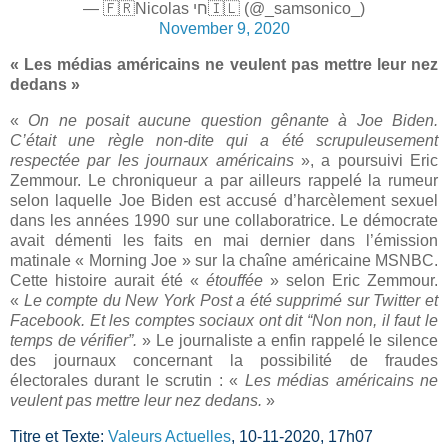
— 🇫🇷Nicolas חי🇮🇱 (@_samsonico_)
November 9, 2020
« Les médias américains ne veulent pas mettre leur nez
dedans »
«
On ne posait aucune question gênante à Joe Biden.
C’était une règle non-dite qui a été scrupuleusement
respectée par les journaux américains
», a poursuivi Eric
Zemmour. Le chroniqueur a par ailleurs rappelé la rumeur
selon laquelle Joe Biden est accusé d’harcèlement sexuel
dans les années 1990 sur une collaboratrice. Le démocrate
avait démenti les faits en mai dernier dans l’émission
matinale « Morning Joe » sur la chaîne américaine MSNBC.
Cette histoire aurait été «
étouffée
» selon Eric Zemmour.
«
Le compte du New York Post a été supprimé sur Twitter et
Facebook. Et les comptes sociaux ont dit “Non non, il faut le
temps de vérifier”.
» Le journaliste a enfin rappelé le silence
des journaux concernant la possibilité de fraudes
électorales durant le scrutin : «
Les médias américains ne
veulent pas mettre leur nez dedans.
»
Titre et Texte:
Valeurs Actuelles
, 10-11-2020, 17h07