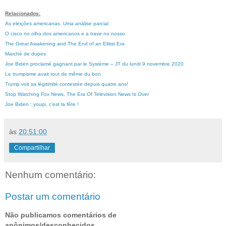
Relacionados:
As eleições americanas. Uma análise parcial
O cisco no olho dos americanos e a trave no nosso
The Great Awakening and The End of an Elitist Era
Marché de dupes
Joe Biden proclamé gagnant par le Système – JT du lundi 9 novembre 2020
Le trumpisme avait tout de même du bon
Trump voit sa légitimité contestée depuis quatre ans!
Stop Watching Fox News, The Era Of Television News Is Over
Joe Biden : youpi, c’est la fête !
às
20:51:00
Compartilhar
Nenhum comentário:
Postar um comentário
Não publicamos comentários de
anônimos/desconhecidos.