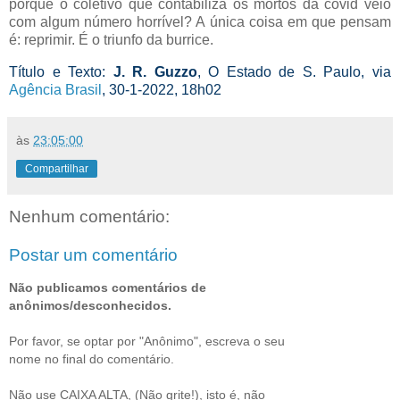
porque o coletivo que contabiliza os mortos da covid veio
com algum número horrível? A única coisa em que pensam
é: reprimir. É o triunfo da burrice.
Título e Texto:
J. R. Guzzo
, O Estado de S. Paulo, via
Agência Brasil
, 30-1-2022, 18h02
às
23:05:00
Compartilhar
Nenhum comentário:
Postar um comentário
Não publicamos comentários de
anônimos/desconhecidos.
Por favor, se optar por "Anônimo", escreva o seu
nome no final do comentário.
Não use CAIXA ALTA, (Não grite!), isto é, não