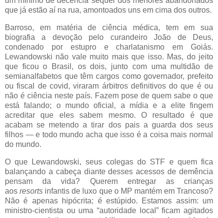
um mínimo de decência sequer dos menores abandonados
que já estão aí na rua, amontoados uns em cima dos outros.
Barroso, em matéria de ciência médica, tem em sua
biografia a devoção pelo curandeiro João de Deus,
condenado por estupro e charlatanismo em Goiás.
Lewandowski não vale muito mais que isso. Mas, do jeito
que ficou o Brasil, os dois, junto com uma multidão de
semianalfabetos que têm cargos como governador, prefeito
ou fiscal de covid, viraram árbitros definitivos do que é ou
não é ciência neste país. Fazem pose de quem sabe o que
está falando; o mundo oficial, a mídia e a elite fingem
acreditar que eles sabem mesmo. O resultado é que
acabam se metendo a tirar dos pais a guarda dos seus
filhos — e todo mundo acha que isso é a coisa mais normal
do mundo.
O que Lewandowski, seus colegas do STF e quem fica
balançando a cabeça diante desses acessos de demência
pensam da vida? Querem entregar as crianças
aos
resorts
infantis de luxo que o MP mantém em Trancoso?
Não é apenas hipócrita; é estúpido. Estamos assim: um
ministro-cientista ou uma “autoridade local” ficam agitados