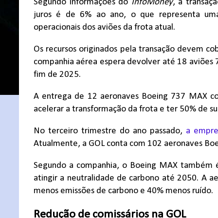
Segundo informações do
InfoMoney
, a transaç
juros é de 6% ao ano, o que representa um
operacionais dos aviões da frota atual.
Os recursos originados pela transação devem cob
companhia aérea espera devolver até 18 aviões 
fim de 2025.
A entrega de 12 aeronaves Boeing 737 MAX co
acelerar a transformação da frota e ter 50% de s
No terceiro trimestre do ano passado,
a empre
Atualmente, a GOL conta com 102 aeronaves Bo
Segundo a companhia, o Boeing MAX também é
atingir a neutralidade de carbono até 2050. A
menos emissões de carbono e 40% menos ruído.
Redução de comissários na GOL