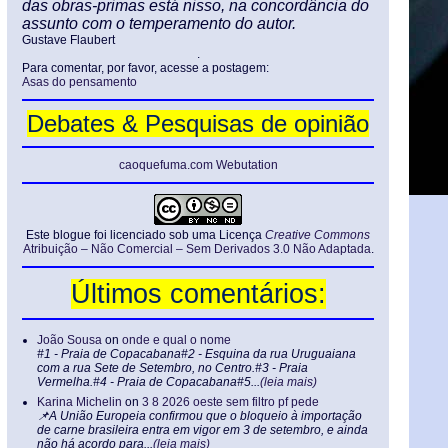
das obras-primas está nisso, na concordância do
assunto com o temperamento do autor.
Gustave Flaubert
.
Para comentar, por favor, acesse a postagem:
Asas do pensamento
Debates & Pesquisas de opinião
caoquefuma.com Webutation
Este blogue foi licenciado sob uma Licença
Creative Commons
Atribuição – Não Comercial – Sem Derivados 3.0 Não Adaptada
.
Últimos comentários:
João Sousa
on
onde e qual o nome
#1 - Praia de Copacabana#2 - Esquina da rua Uruguaiana
com a rua Sete de Setembro, no Centro.#3 - Praia
Vermelha.#4 - Praia de Copacabana#5...
(leia mais)
Karina Michelin
on
3 8 2026 oeste sem filtro pf pede
📌A União Europeia confirmou que o bloqueio à importação
de carne brasileira entra em vigor em 3 de setembro, e ainda
não há acordo para...
(leia mais)