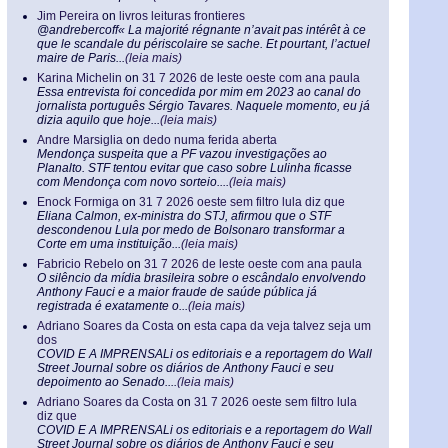
Jim Pereira
on
livros leituras frontieres
@andrebercoff« La majorité régnante n’avait pas intérêt à ce
que le scandale du périscolaire se sache. Et pourtant, l’actuel
maire de Paris...
(leia mais)
Karina Michelin
on
31 7 2026 de leste oeste com ana paula
Essa entrevista foi concedida por mim em 2023 ao canal do
jornalista português Sérgio Tavares. Naquele momento, eu já
dizia aquilo que hoje...
(leia mais)
Andre Marsiglia
on
dedo numa ferida aberta
Mendonça suspeita que a PF vazou investigações ao
Planalto. STF tentou evitar que caso sobre Lulinha ficasse
com Mendonça com novo sorteio....
(leia mais)
Enock Formiga
on
31 7 2026 oeste sem filtro lula diz que
Eliana Calmon, ex-ministra do STJ, afirmou que o STF
descondenou Lula por medo de Bolsonaro transformar a
Corte em uma instituição...
(leia mais)
Fabricio Rebelo
on
31 7 2026 de leste oeste com ana paula
O silêncio da mídia brasileira sobre o escândalo envolvendo
Anthony Fauci e a maior fraude de saúde pública já
registrada é exatamente o...
(leia mais)
Adriano Soares da Costa
on
esta capa da veja talvez seja um
dos
COVID E A IMPRENSALi os editoriais e a reportagem do Wall
Street Journal sobre os diários de Anthony Fauci e seu
depoimento ao Senado....
(leia mais)
Adriano Soares da Costa
on
31 7 2026 oeste sem filtro lula
diz que
COVID E A IMPRENSALi os editoriais e a reportagem do Wall
Street Journal sobre os diários de Anthony Fauci e seu