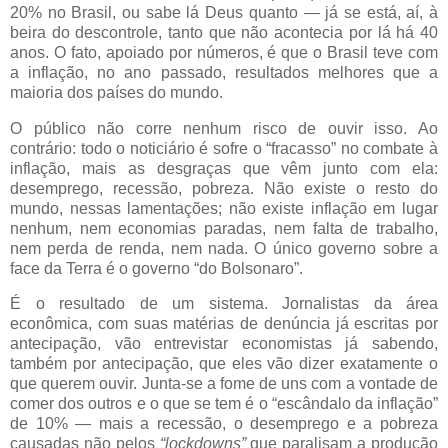
20% no Brasil, ou sabe lá Deus quanto — já se está, aí, à
beira do descontrole, tanto que não acontecia por lá há 40
anos. O fato, apoiado por números, é que o Brasil teve com
a inflação, no ano passado, resultados melhores que a
maioria dos países do mundo.
O público não corre nenhum risco de ouvir isso. Ao
contrário: todo o noticiário é sofre o “fracasso” no combate à
inflação, mais as desgraças que vêm junto com ela:
desemprego, recessão, pobreza. Não existe o resto do
mundo, nessas lamentações; não existe inflação em lugar
nenhum, nem economias paradas, nem falta de trabalho,
nem perda de renda, nem nada. O único governo sobre a
face da Terra é o governo “do Bolsonaro”.
É o resultado de um sistema. Jornalistas da área
econômica, com suas matérias de denúncia já escritas por
antecipação, vão entrevistar economistas já sabendo,
também por antecipação, que eles vão dizer exatamente o
que querem ouvir. Junta-se a fome de uns com a vontade de
comer dos outros e o que se tem é o “escândalo da inflação”
de 10% — mais a recessão, o desemprego e a pobreza
causadas não pelos
“lockdowns”
que paralisam a produção