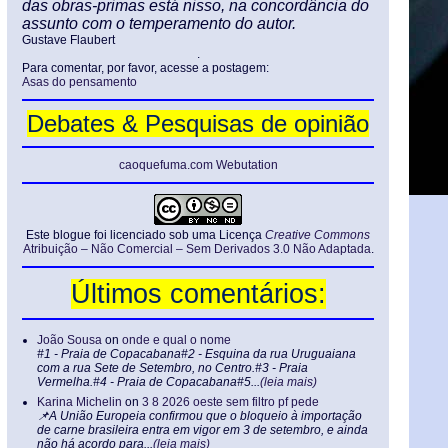
das obras-primas está nisso, na concordância do
assunto com o temperamento do autor.
Gustave Flaubert
.
Para comentar, por favor, acesse a postagem:
Asas do pensamento
Debates & Pesquisas de opinião
caoquefuma.com Webutation
Este blogue foi licenciado sob uma Licença
Creative Commons
Atribuição – Não Comercial – Sem Derivados 3.0 Não Adaptada
.
Últimos comentários:
João Sousa
on
onde e qual o nome
#1 - Praia de Copacabana#2 - Esquina da rua Uruguaiana
com a rua Sete de Setembro, no Centro.#3 - Praia
Vermelha.#4 - Praia de Copacabana#5...
(leia mais)
Karina Michelin
on
3 8 2026 oeste sem filtro pf pede
📌A União Europeia confirmou que o bloqueio à importação
de carne brasileira entra em vigor em 3 de setembro, e ainda
não há acordo para...
(leia mais)