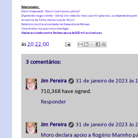
Relacionados:
Glenn Greenwald: ‘Brasil vive tirania judicial’
[Aparecido rasga o verbo – Extra] Um vídeo diz mais que mil palavras, ou depende de quem
Jornalista da Folha chama Lula de ‘fóssil’
Relatório mostra atrocidades de Alexandre de Moraes
Uma direita rica que vive a mendigar
Abaixo-assinado contra Pacheco passa de 600 mil assinaturas
às
20:22:00
3 comentários:
Jim Pereira
31 de janeiro de 2023 às 
710,368 have signed.
Responder
Jim Pereira
31 de janeiro de 2023 às 
Moro declara apoio a Rogério Marinho pa