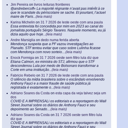
Jim Pereira
on
livros leituras frontieres
@andrebercoff« La majorité régnante n’avait pas intérêt à ce
que le scandale du périscolaire se sache. Et pourtant, l’actuel
maire de Paris...
(leia mais)
Karina Michelin
on
31 7 2026 de leste oeste com ana paula
Essa entrevista foi concedida por mim em 2023 ao canal do
jornalista português Sérgio Tavares. Naquele momento, eu já
dizia aquilo que hoje...
(leia mais)
Andre Marsiglia
on
dedo numa ferida aberta
Mendonça suspeita que a PF vazou investigações ao
Planalto. STF tentou evitar que caso sobre Lulinha ficasse
com Mendonça com novo sorteio....
(leia mais)
Enock Formiga
on
31 7 2026 oeste sem filtro lula diz que
Eliana Calmon, ex-ministra do STJ, afirmou que o STF
descondenou Lula por medo de Bolsonaro transformar a
Corte em uma instituição...
(leia mais)
Fabricio Rebelo
on
31 7 2026 de leste oeste com ana paula
O silêncio da mídia brasileira sobre o escândalo envolvendo
Anthony Fauci e a maior fraude de saúde pública já
registrada é exatamente o...
(leia mais)
Adriano Soares da Costa
on
esta capa da veja talvez seja um
dos
COVID E A IMPRENSALi os editoriais e a reportagem do Wall
Street Journal sobre os diários de Anthony Fauci e seu
depoimento ao Senado....
(leia mais)
Adriano Soares da Costa
on
31 7 2026 oeste sem filtro lula
diz que
COVID E A IMPRENSALi os editoriais e a reportagem do Wall
Street Journal sobre os diários de Anthony Fauci e seu