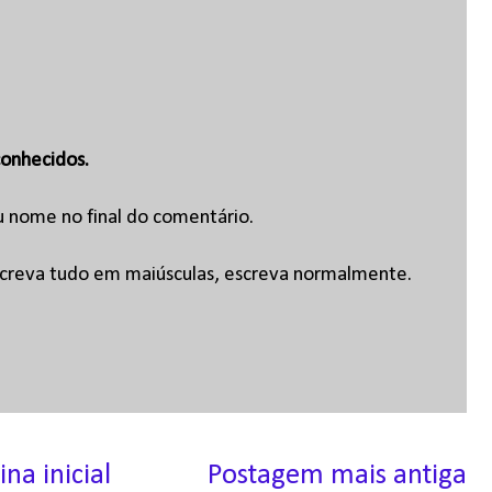
onhecidos.
u nome no final do comentário.
escreva tudo em maiúsculas, escreva normalmente.
ina inicial
Postagem mais antiga