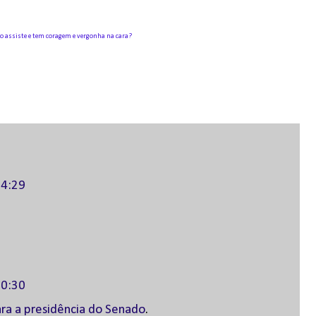
 o assiste e tem coragem e vergonha na cara?
14:29
20:30
ra a presidência do Senado
.